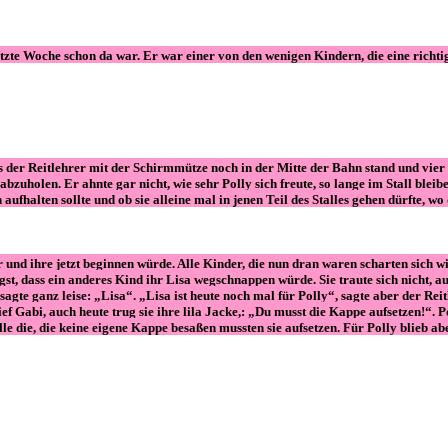
etzte Woche schon da war. Er war einer von den wenigen Kindern, die eine richti
 der Reitlehrer mit der Schirmmütze noch in der Mitte der Bahn stand und vier P
zuholen. Er ahnte gar nicht, wie sehr Polly sich freute, so lange im Stall bleibe
h aufhalten sollte und ob sie alleine mal in jenen Teil des Stalles gehen dürfte, w
r und ihre jetzt beginnen würde. Alle Kinder, die nun dran waren scharten sich wi
Angst, dass ein anderes Kind ihr Lisa wegschnappen würde. Sie traute sich nicht, 
sagte ganz leise: „Lisa“. „Lisa ist heute noch mal für Polly“, sagte aber der Rei
f Gabi, auch heute trug sie ihre lila Jacke,: „Du musst die Kappe aufsetzen!“. Pol
Alle die, die keine eigene Kappe besaßen mussten sie aufsetzen. Für Polly blieb a