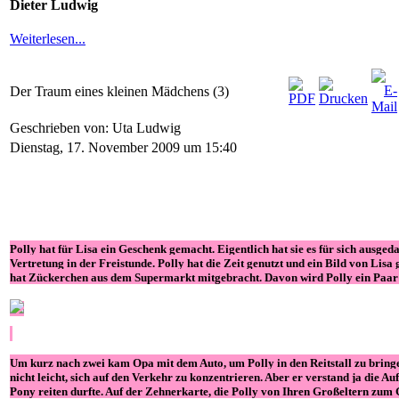
Dieter Ludwig
Weiterlesen...
Der Traum eines kleinen Mädchens (3)
Geschrieben von: Uta Ludwig
Dienstag, 17. November 2009 um 15:40
Polly hat für Lisa ein Geschenk gemacht. Eigentlich hat sie es für sich ausge
Vertretung in der Freistunde. Polly hat die Zeit genutzt und ein Bild von Lis
hat Zückerchen aus dem Supermarkt mitgebracht. Davon wird Polly ein Paar mi
Um kurz nach zwei kam Opa mit dem Auto, um Polly in den Reitstall zu bring
nicht leicht, sich auf den Verkehr zu konzentrieren. Aber er verstand ja die Au
Pony reiten durfte. Auf der Zehnerkarte, die Polly von Ihren Großeltern zum