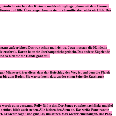
ste, nämlich zwischen den Kleinen- und den Ringfinger, dann mit dem Daumen
oaster zu Hilfe. Überzeugen konnte sie ihre Familie aber nicht wirklich. Das
ken ganz aufgerichtet. Das war schon mal richtig. Jetzt mussten die Hände, in
lly erschrak. Daran hatte sie überhaupt nicht gedacht. Das andere Zügelende
d so hielt sie die Hände ganz still.
ger Miene erklärte diese, dass der Hufschlag der Weg ist, auf dem die Pferde
z bis zum Boden. Sie war so hoch, dass an der einen Seite die Zuschauer
a wurde ganz gespannt. Polly fühlte das. Der Junge rutschte nach links und fiel
eführt, blieb auch stehen. Alle hielten den Atem an. Das weiße Pony rannte
rt. Er lachte sogar und ging los, um seinen Max wieder einzufangen. Das Pony