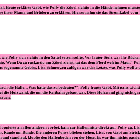
s Mal. Heute erklärte Gabi, wie Polly die Zügel richtig in die Hände nehmen mus
Hause ihrer Mama und Brüdern zu erklären. Hierzu nahm sie das Stromkabel vom T
, wie Polly sich richtig in den Sattel setzen sollte. Vor lauter Stolz war ihr Rüc
uhig. Wenn Du zu ruckartig am Zügel ziehst, tut das dem Pferd weh im Maul.“ Po
das sogenannte Gebiss. Lisa Schmerzen zufügen war das Letzte, was Polly wollte un
rch die Halle. „Was hatte das zu bedeuten?“. Polly fragte Gabi. Mit ganz wichti
sei die Holzwand, die um die Reitbahn gebaut war. Diese Holzwand ging nicht gan
hauen.
galoppierte an allen anderen vorbei, kam zur Hallenmitte direkt auf Polly zu. Lis
. Runde um Runde. Die anderen Ponys blieben stehen. Lisa, von Gabi am Strick g
 und stand auf, klopfte den Hallenboden von der Hose. Es war ihm nichts passie