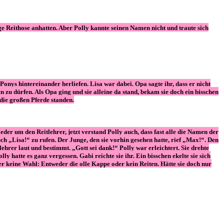
ge Reithose anhatten. Aber Polly kannte seinen Namen nicht und traute sich
onys hintereinander herliefen. Lisa war dabei. Opa sagte ihr, dass er nicht
n zu dürfen. Als Opa ging und sie alleine da stand, bekam sie doch ein bisschen
o die großen Pferde standen.
eder um den Reitlehrer, jetzt verstand Polly auch, dass fast alle die Namen der
auch „Lisa!“ zu rufen. Der Junge, den sie vorhin gesehen hatte, rief „Max!“. Den
tlehrer laut und bestimmt. „Gott sei dank!“ Polly war erleichtert. Sie drehte
ly hatte es ganz vergessen. Gabi reichte sie ihr. Ein bisschen ekelte sie sich
ber keine Wahl: Entweder die olle Kappe oder kein Reiten. Hätte sie doch nur