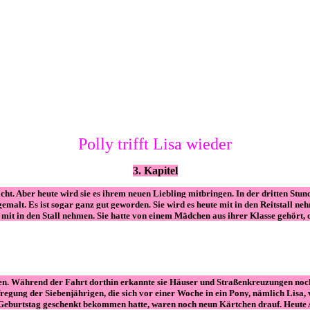
Polly trifft Lisa wieder
3. Kapitel
dacht. Aber heute wird sie es ihrem neuen Liebling mitbringen. In der dritten St
a gemalt. Es ist sogar ganz gut geworden. Sie wird es heute mit in den Reitstall
t in den Stall nehmen. Sie hatte von einem Mädchen aus ihrer Klasse gehört, d
en. Während der Fahrt dorthin erkannte sie Häuser und Straßenkreuzungen noch 
fregung der Siebenjährigen, die sich vor einer Woche in ein Pony, nämlich Lisa, v
 Geburtstag geschenkt bekommen hatte, waren noch neun Kärtchen drauf. Heute Ab