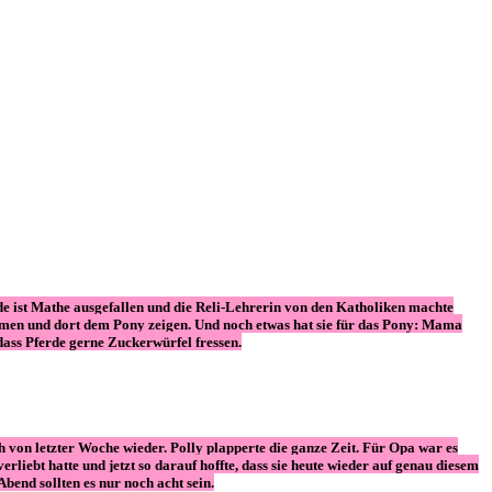
unde ist Mathe ausgefallen und die Reli-Lehrerin von den Katholiken machte
 nehmen und dort dem Pony zeigen. Und noch etwas hat sie für das Pony: Mama
ass Pferde gerne Zuckerwürfel fressen.
von letzter Woche wieder. Polly plapperte die ganze Zeit. Für Opa war es
erliebt hatte und jetzt so darauf hoffte, dass sie heute wieder auf genau diesem
end sollten es nur noch acht sein.