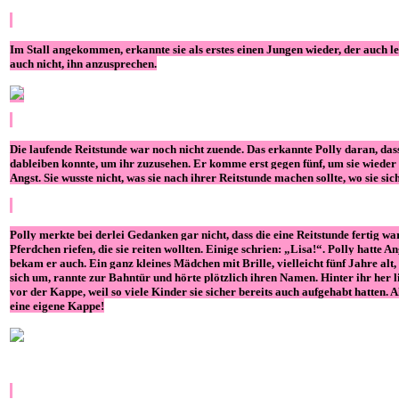
Im Stall angekommen, erkannte sie als erstes einen Jungen wieder, der auch l
auch nicht, ihn anzusprechen.
Die laufende Reitstunde war noch nicht zuende. Das erkannte Polly daran, dass
dableiben konnte, um ihr zuzusehen. Er komme erst gegen fünf, um sie wieder ab
Angst. Sie wusste nicht, was sie nach ihrer Reitstunde machen sollte, wo sie sic
Polly merkte bei derlei Gedanken gar nicht, dass die eine Reitstunde fertig wa
Pferdchen riefen, die sie reiten wollten. Einige schrien: „Lisa!“. Polly hatte 
bekam er auch. Ein ganz kleines Mädchen mit Brille, vielleicht fünf Jahre alt, 
sich um, rannte zur Bahntür und hörte plötzlich ihren Namen. Hinter ihr her lie
vor der Kappe, weil so viele Kinder sie sicher bereits auch aufgehabt hatten. 
eine eigene Kappe!