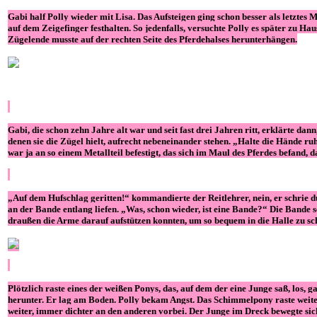
Gabi half Polly wieder mit Lisa. Das Aufsteigen ging schon besser als letzte
auf dem Zeigefinger festhalten. So jedenfalls, versuchte Polly es später zu 
Zügelende musste auf der rechten Seite des Pferdehalses herunterhängen.
Gabi, die schon zehn Jahre alt war und seit fast drei Jahren ritt, erklärte dann
denen sie die Zügel hielt, aufrecht nebeneinander stehen. „Halte die Hände r
war ja an so einem Metallteil befestigt, das sich im Maul des Pferdes befand, 
„Auf dem Hufschlag geritten!“ kommandierte der Reitlehrer, nein, er schrie du
an der Bande entlang liefen. „Was, schon wieder, ist eine Bande?“ Die Bande 
draußen die Arme darauf aufstützen konnten, um so bequem in die Halle zu sc
Plötzlich raste eines der weißen Ponys, das, auf dem der eine Junge saß, los, 
herunter. Er lag am Boden. Polly bekam Angst. Das Schimmelpony raste weiter
weiter, immer dichter an den anderen vorbei. Der Junge im Dreck bewegte sich