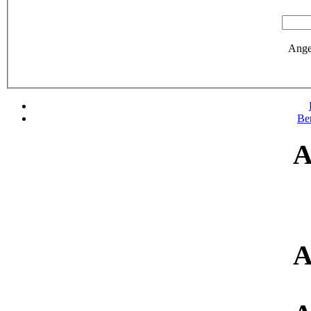
Ange
Be
A
A