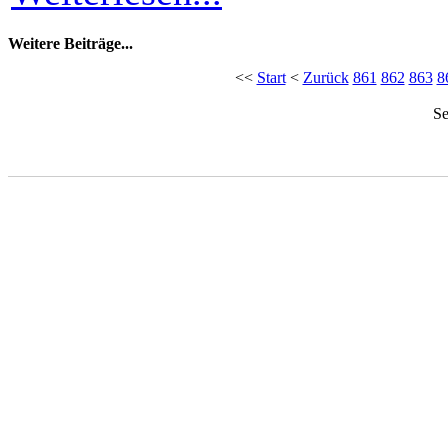
Weitere Beiträge...
<<
Start
<
Zurück
861
862
863
8
Se