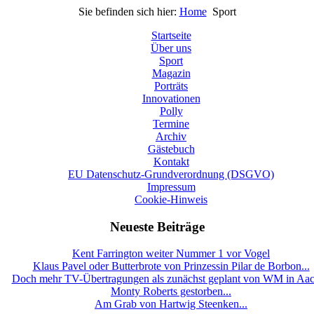
Sie befinden sich hier:
Home
Sport
Startseite
Über uns
Sport
Magazin
Porträts
Innovationen
Polly
Termine
Archiv
Gästebuch
Kontakt
EU Datenschutz-Grundverordnung (DSGVO)
Impressum
Cookie-Hinweis
Neueste Beiträge
Kent Farrington weiter Nummer 1 vor Vogel
Klaus Pavel oder Butterbrote von Prinzessin Pilar de Borbon...
Doch mehr TV-Übertragungen als zunächst geplant von WM in Aa
Monty Roberts gestorben...
Am Grab von Hartwig Steenken...