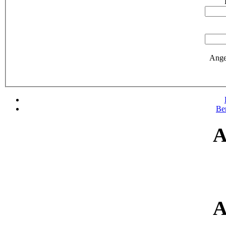
Ange
Be
A
A