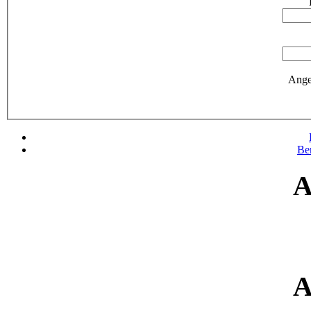
Ange
Be
A
A