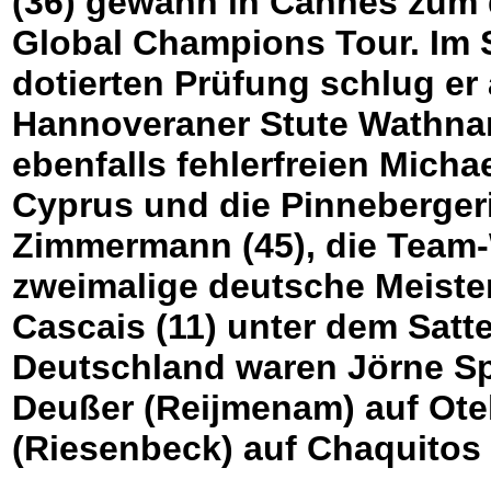
(36) gewann in Cannes zum d
Global Champions Tour. Im 
dotierten Prüfung schlug er 
Hannoveraner Stute Wathna
ebenfalls fehlerfreien Micha
Cyprus und die Pinnebergeri
Zimmermann (45), die Team-
zweimalige deutsche Meiste
Cascais (11) unter dem Sattel
Deutschland waren Jörne Spr
Deußer (Reijmenam) auf Ote
(Riesenbeck) auf Chaquitos